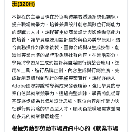
班
(320H)
本課程的主要目標在於協助待業者透過系統化訓練，
提升職場競爭力，培養兼具設計創意與數位行銷能力
的即戰力人才。課程著重於商業設計與影像編修能力
的培養，讓學員能運用設計趨勢與色彩美學原則，結
合實務操作如影像後製、圖像合成與AI生成技術，創
造具專業水準的品牌形象與社群內容。在進階部分，
學員將學習AI生成式設計與自媒體行銷整合應用，運
用AI工具，進行品牌企劃、內容生成與行銷推廣，完
成從創意構想到執行的完整專案實作。課程亦納入
Adobe國際認證輔導與成果發表環節，強化學員的專
業自信與就業競爭力。透過完整訓練，學員將能從零
基礎逐步成為具備AI設計思維、數位內容創作能力與
社群行銷策略的綜合型人才，順利銜接職場需求並開
創多元的就業發展途徑。
根據勞動部勞動市場資訊中心的《就業市場