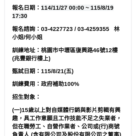
報名日期：
114/11/27 00:00 ~ 115/8/19
17:30
報名諮詢：
03-4227723 / 03-4259355
林
小姐
/
何小姐
訓練地址：桃園市中壢區復興路
46
號
12
樓
(
兆豐銀行樓上
)
甄試日期：
115/8/21(
五
)
訓練費用：政府補助
100%
招生對象：
(
一
)15
歲以上對自媒體行銷與影片剪輯有興
趣，具工作意願且工作技能不足之失業者，
但在職勞工、自營作業者、公司或
(
行
)
商號
負責人
(
含有限公司及股份有限公司之董事
)