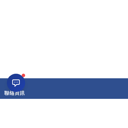
聯絡資訊
公司名稱：虹宇職訓中心
電話：(03)4227723
信箱：atcd89@hongyu.com.tw