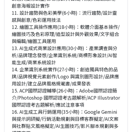
創意海報設計實作
11. 設計趨勢與色彩美學(6小時)：流行趨勢/設計靈
感與創意/色彩運用技法
12. 繪圖工具操作應用(18小時)：軟體介面基本操作/
繪圖技巧及色彩原理/造型設計與外觀效果/文字組合
與編輯/繪圖工具運用
13. AI生成式商業設計應用(30小時)：產業調查與分
析/品牌理念發想/企業識別系統/商標形象設計/AI智
能生成/商業系統設計
14. 企業識別系統實作(27小時)：創造獨具特色的品
牌/品牌視覺元素創作/Logo 與識別圖形設計/品牌應
用設計/建立品牌風格規範書/成果發表
15. ACP國際認證輔導(26小時)：Adobe國際認證簡
介/Photoshop 國際認證考古題解析/ACP Illustrator
國際認證考古題解析/應試注意事項
16. AI生成工具行銷運用(35小時)：Google Gemini
與提示詞研擬/行銷活動規劃與目標客群擬定/AI文案
與社群貼文風格擬定/AI生圖技巧/影片腳本規劃與多