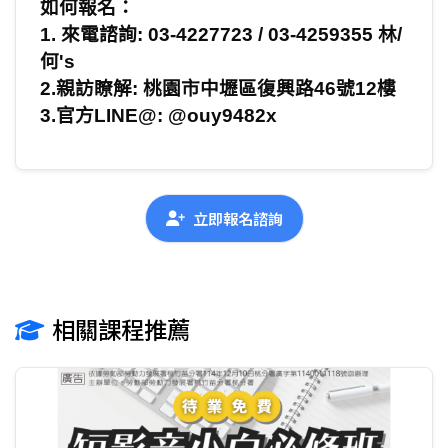
如何報名：
1.
來電諮詢
: 03-4227723 / 03-4259355
林/
何
's
2.
親訪瞭解
:
桃園市中壢區復興路
46
號
12
樓
3.
官方
LINE@: @ouy9482x
立即報名諮詢
相關課程推薦