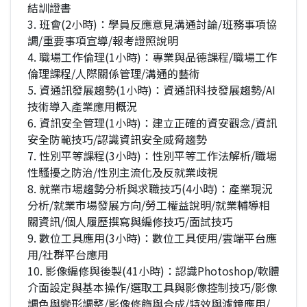
結訓證書
3. 班會(2小時)：學員反應意見溝通討論/班務事項協
調/重要事項宣導/報考證照說明
4. 職場工作倫理(1小時)：專業與品德課程/職場工作
倫理課程/人際關係管理/溝通的藝術
5. 資通訊發展趨勢(1小時)：資通訊科技發展趨勢/AI
技術導入產業應用概況
6. 資訊安全管理(1小時)：建立正確的資安觀念/資訊
安全防範技巧/認識資訊安全威脅趨勢
7. 性別平等課程(3小時)：性別平等工作法解析/職場
性騷擾之防治/性別主流化及反就業歧視
8. 就業市場趨勢分析與求職技巧(4小時)：產業現況
分析/就業市場發展方向/勞工權益說明/就業輔導相
關資訊/個人履歷撰寫與編修技巧/面試技巧
9. 數位工具應用(3小時)：數位工具使用/雲端平台應
用/社群平台應用
10. 影像編修與後製(41小時)：認識Photoshop/軟體
介面設定與基本操作/選取工具與影像控制技巧/影像
調色與變形調整/影像修飾與合成/特效與濾鏡應用/