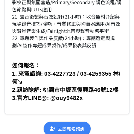
彩校正與氛圍營造/Primary/Secondary 調色流程/調
色節點與LUTs應用
21. 聲音後製與音效設計(21小時)：收音器材介紹與
現場錄音技巧/降噪、音質修正與均衡器應用/AI音效
與背景音樂生成/Fairlight混音與聲音動態平衡
22. 專題製作與作品反饋(24小時)：專題選定與規
劃/AI協作專題成果製作/成果發表與反饋
如何報名：
1.
來電諮詢
: 03-4227723 / 03-4259355
林/
何
's
2.
親訪瞭解
:
桃園市中壢區復興路
46
號
12
樓
3.
官方
LINE@: @ouy9482x
立即報名諮詢