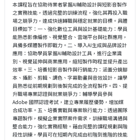
本課程旨在協助待業者掌握AI輔助設計與短影音製作
之實務技能，透過完整的訓練流程，強化其再投入職
場之競爭力，達成快速轉職與穩定就業的目標。具體
目標如下：一、強化數位工具與設計基礎能力：學員
能熟悉影像編修、視覺整合、雲端平台與社群應用，
具備多媒體製作即戰力。二、導入AI生成與品牌設計
應用：協助學員掌握AI輔助設計工具，進行企業識
別、視覺延伸與商業應用，縮短製作時程並提升產出
效率。三、培養短影音製作與行銷能力：涵蓋分鏡腳
本、攝影、剪輯、調色、字幕動畫與音效設計，讓學
員熟悉從前期規劃到後製完成的全流程製作。四、提
升職場專業認證與就業競爭力：輔導學員參與
Adobe 國際認證考試，建立專業履歷優勢，增加媒
合成功率。五、培養實戰與專案執行能力：透過團隊
專題製作，模擬企業實際案件需求，訓練職場溝通與
整合能力，強化實務經驗。藉由完整的課程規劃與階
段性訓練，學員可在短期內完成由初階到進階的技能