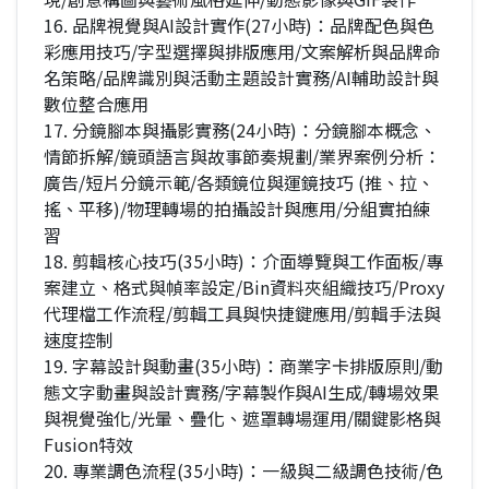
16. 品牌視覺與AI設計實作(27小時)：品牌配色與色
彩應用技巧/字型選擇與排版應用/文案解析與品牌命
名策略/品牌識別與活動主題設計實務/AI輔助設計與
數位整合應用
17. 分鏡腳本與攝影實務(24小時)：分鏡腳本概念、
情節拆解/鏡頭語言與故事節奏規劃/業界案例分析：
廣告/短片分鏡示範/各類鏡位與運鏡技巧 (推、拉、
搖、平移)/物理轉場的拍攝設計與應用/分組實拍練
習
18. 剪輯核心技巧(35小時)：介面導覽與工作面板/專
案建立、格式與幀率設定/Bin資料夾組織技巧/Proxy
代理檔工作流程/剪輯工具與快捷鍵應用/剪輯手法與
速度控制
19. 字幕設計與動畫(35小時)：商業字卡排版原則/動
態文字動畫與設計實務/字幕製作與AI生成/轉場效果
與視覺強化/光暈、疊化、遮罩轉場運用/關鍵影格與
Fusion特效
20. 專業調色流程(35小時)：一級與二級調色技術/色