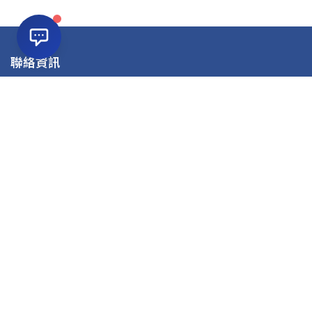
聯絡資訊
公司名稱：虹宇職訓中心
電話：(03)4227723
信箱：atcd89@hongyu.com.tw
地址：32041桃園市中壢區復興路46號12樓(兆豐銀行樓上)
課程資訊
就業養成課程
在職進修課程
教室租借