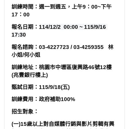
訓練時間：週一到週五，上午
9
：
00~
下午
17
：
00
報名日期：
114/12/2 00:00 ~ 115/9/16
17:30
報名諮詢：
03-4227723 / 03-4259355
林
小姐
/
何小姐
訓練地址：桃園市中壢區復興路
46
號
12
樓
(
兆豐銀行樓上
)
甄試日期：
115/9/18(五
)
訓練費用：政府補助
100%
招生對象：
(
一
)15
歲以上對自媒體行銷與影片剪輯有興