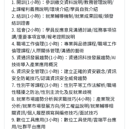
1. 開訓(1小時)：參訓繳交資料說明/教務管理說明/
上課權利義務說明/環境介紹/學員自我介紹
2. 結訓(1小時)：就業輔導機制/就業成果回報/頒發
結訓證書
3. 班會(2小時)：學員反應意見溝通討論/班務事項協
調/重要事項宣導/報考證照說明
4. 職場工作倫理(1小時)：專業與品德課程/職場工作
倫理課程/人際關係管理/溝通的藝術
5. 資通訊發展趨勢(1小時)：資通訊科技發展趨勢/AI
技術導入產業應用概況
6. 資訊安全管理(1小時)：建立正確的資安觀念/資訊
安全防範技巧/認識資訊安全威脅趨勢
7. 性別平等課程(3小時)：性別平等工作法解析/職場
性騷擾之防治/性別主流化及反就業歧視
8. 就業市場趨勢分析與求職技巧(4小時)：產業現況
分析/就業市場發展方向/勞工權益說明/就業輔導相
關資訊/個人履歷撰寫與編修技巧/面試技巧
9. 數位工具應用(3小時)：數位工具使用/雲端平台應
用/社群平台應用