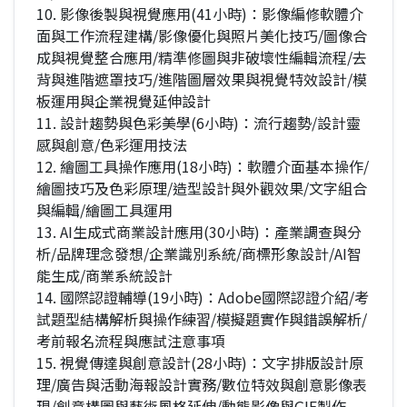
10. 影像後製與視覺應用(41小時)：影像編修軟體介
面與工作流程建構/影像優化與照片美化技巧/圖像合
成與視覺整合應用/精準修圖與非破壞性編輯流程/去
背與進階遮罩技巧/進階圖層效果與視覺特效設計/模
板運用與企業視覺延伸設計
11. 設計趨勢與色彩美學(6小時)：流行趨勢/設計靈
感與創意/色彩運用技法
12. 繪圖工具操作應用(18小時)：軟體介面基本操作/
繪圖技巧及色彩原理/造型設計與外觀效果/文字組合
與編輯/繪圖工具運用
13. AI生成式商業設計應用(30小時)：產業調查與分
析/品牌理念發想/企業識別系統/商標形象設計/AI智
能生成/商業系統設計
14. 國際認證輔導(19小時)：Adobe國際認證介紹/考
試題型結構解析與操作練習/模擬題實作與錯誤解析/
考前報名流程與應試注意事項
15. 視覺傳達與創意設計(28小時)：文字排版設計原
理/廣告與活動海報設計實務/數位特效與創意影像表
現/創意構圖與藝術風格延伸/動態影像與GIF製作