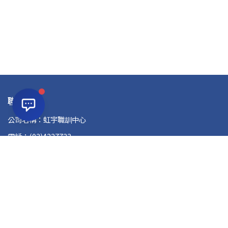
聯絡資訊
公司名稱：虹宇職訓中心
電話：(03)4227723
信箱：atcd89@hongyu.com.tw
地址：32041桃園市中壢區復興路46號12樓(兆豐銀行樓上)
課程資訊
就業養成課程