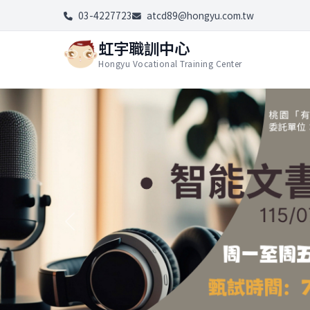
03-4227723
atcd89@hongyu.com.tw
虹宇職訓中心
Hongyu Vocational Training Center