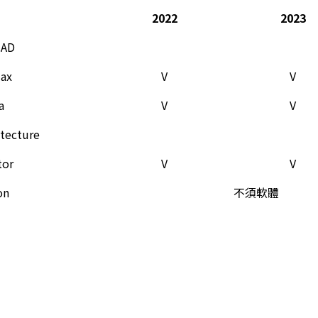
2022
2023
CAD
Max
V
V
a
V
V
itecture
tor
V
V
on
不須軟體