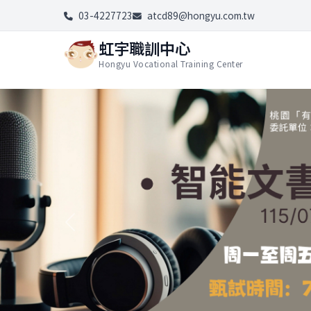
03-4227723
atcd89@hongyu.com.tw
虹宇職訓中心
Hongyu Vocational Training Center